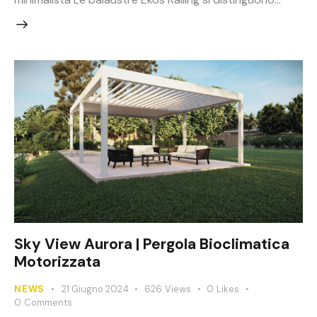
Sky View Aurora | Pergola Bioclimatica
Motorizzata
NEWS
21 Giugno 2024
626
Views
0
Likes
0
Comments