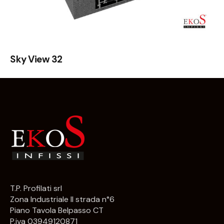
Sky View 32
T.P. Profilati srl
Zona Industriale II strada n°6
Piano Tavola Belpasso CT
P.iva 03949120871