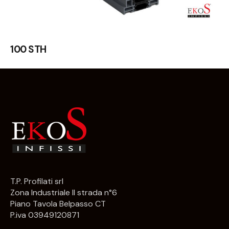
100 STH
T.P. Profilati srl
Zona Industriale II strada n°6
Piano Tavola Belpasso CT
P.iva 03949120871