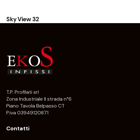
Sky View 32
T.P. Profilati srl
Zona Industriale II strada n°6
Piano Tavola Belpasso CT
P.iva 03949120871
Contatti