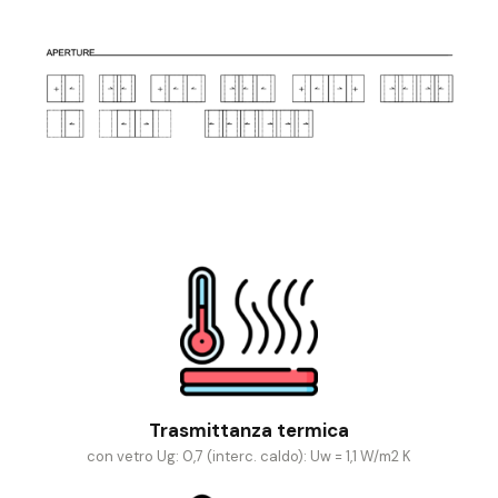
Trasmittanza termica
con vetro Ug: 0,7 (interc. caldo): Uw = 1,1 W/m2 K