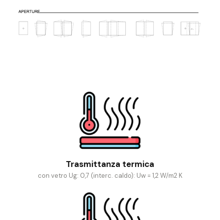
Trasmittanza termica
con vetro Ug: 0,7 (interc. caldo): Uw = 1,2 W/m2 K