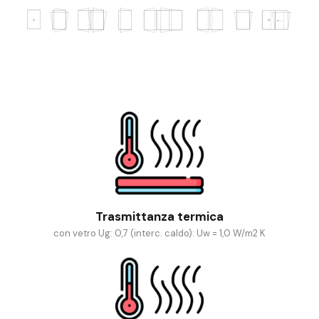
Trasmittanza termica
con vetro Ug: 0,7 (interc. caldo): Uw = 1,0 W/m2 K