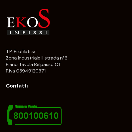
T.P. Profilati srl
Zona Industriale II strada n°6
Piano Tavola Belpasso CT
P.iva 03949120871
Contatti