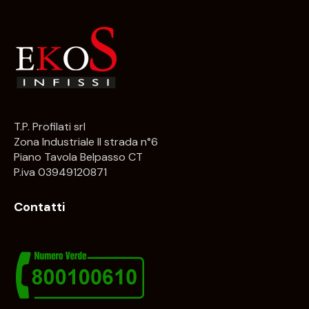
T.P. Profilati srl
Zona Industriale II strada n°6
Piano Tavola Belpasso CT
P.iva 03949120871
Contatti